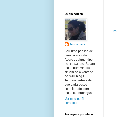
Quem sou eu
Po
feltromara
Sou uma pessoa de
bem com a vida.
Adoro qualquer tipo
de artesanato. Sejam
muito bem-vindos e
sintam-se à vontade
no meu blog !
Tenham certeza de
que cada post é
selecionado com
muito carinho! Bjus
Ver meu perfil
completo
Postagens populares