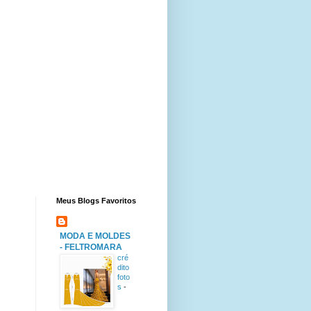
Meus Blogs Favoritos
MODA E MOLDES
- FELTROMARA
cré
dito
foto
s
-