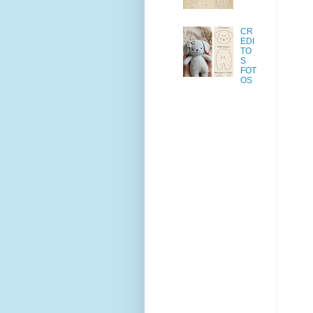
CR
EDI
TO
S
FOT
OS