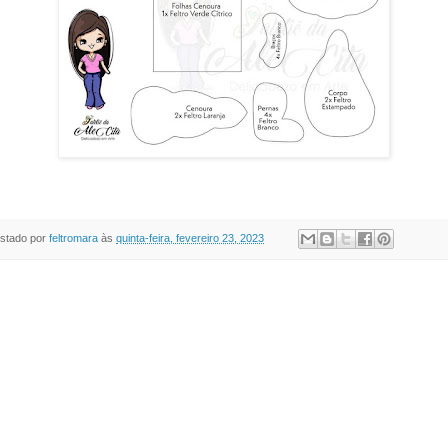
stado por
feltromara
às
quinta-feira, fevereiro 23, 2023