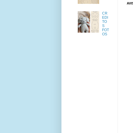
AVI
CR
EDI
TO
S
FOT
OS