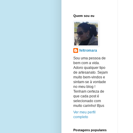
Quem sou eu
feltromara
Sou uma pessoa de
bem com a vida.
Adoro qualquer tipo
de artesanato. Sejam
muito bem-vindos e
sintam-se à vontade
no meu blog !
Tenham certeza de
que cada post é
selecionado com
muito carinho! Bjus
Ver meu perfil
completo
Postagens populares