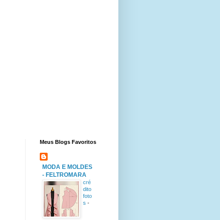
Meus Blogs Favoritos
MODA E MOLDES
- FELTROMARA
cré
dito
foto
s
-