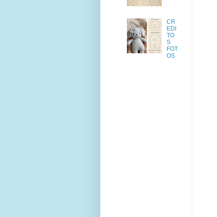
CR
EDI
TO
S
FOT
OS