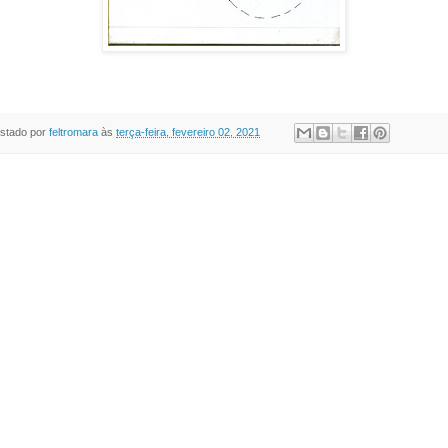
stado por
feltromara
às
terça-feira, fevereiro 02, 2021