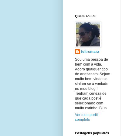
Quem sou eu
feltromara
Sou uma pessoa de
bem com a vida.
Adoro qualquer tipo
de artesanato. Sejam
muito bem-vindos e
sintam-se à vontade
no meu blog !
Tenham certeza de
que cada post é
selecionado com
muito carinho! Bjus
Ver meu perfil
completo
Postagens populares