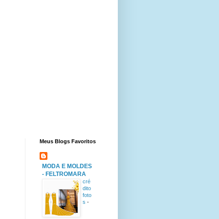
Meus Blogs Favoritos
MODA E MOLDES
- FELTROMARA
cré
dito
foto
s
-