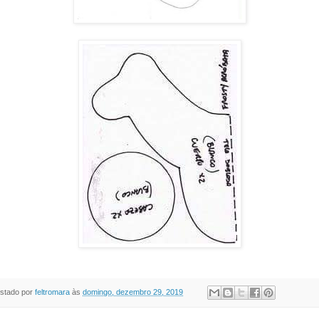
stado por
feltromara
às
domingo, dezembro 29, 2019