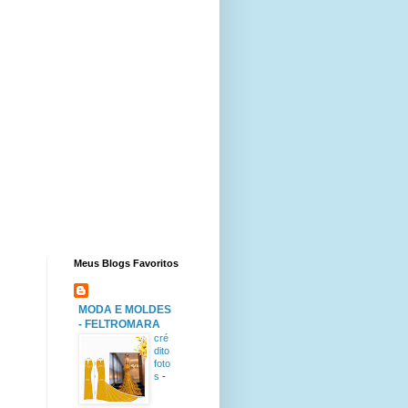
Meus Blogs Favoritos
MODA E MOLDES
- FELTROMARA
cré
dito
foto
s
-