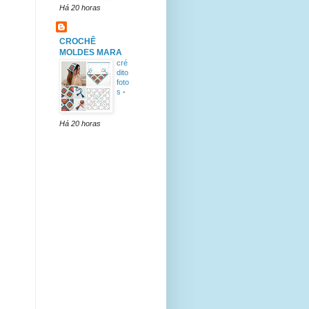
Há 20 horas
CROCHÊ
MOLDES MARA
cré
dito
foto
s
-
Há 20 horas