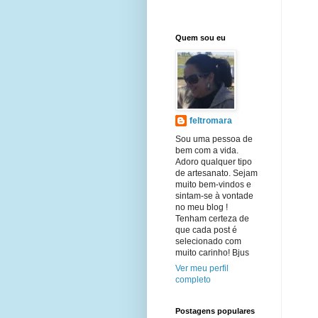
Quem sou eu
feltromara
Sou uma pessoa de
bem com a vida.
Adoro qualquer tipo
de artesanato. Sejam
muito bem-vindos e
sintam-se à vontade
no meu blog !
Tenham certeza de
que cada post é
selecionado com
muito carinho! Bjus
Ver meu perfil
completo
Postagens populares