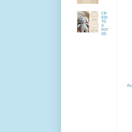
CR
EDI
TO
S
FOT
OS
Po