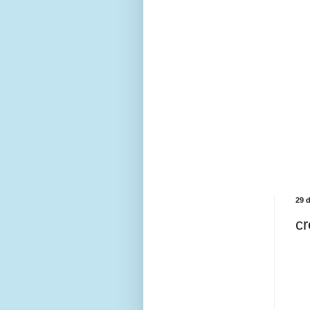
29 
cr